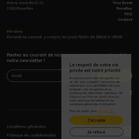
Drève Anna Boch 11
Your Event
1000 Bruxelles
Recettes
FAQ
Contact
Horaires
Du lundi au samedi, y compris les jours fériés de 08h00 à 18h00
Restez au courant de nos promos en vous inscrivant à
notre newsletter !
Le respect de votre vie
privée est notre priorité
Envoyer
En poursuivant votre navigation sur
ce site, vous acceptez l’utilisation de
cookies qui nous permettent de vous
proposer une navigation et un
processus de réservation optimaux. En
cliquant sur Pour en savoir plus sur
notre politique de cookies et nos
conditions générales d’utilisation,
Pour en savoir plus,
cliquez ici
.
J'accepte
Conditions générales
Je refuse
Politique de confidentialité