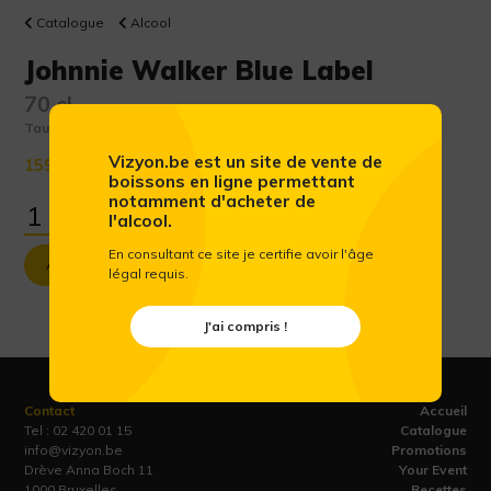
Catalogue
Alcool
Johnnie Walker Blue Label
70 cl
Taux d'alcool :
40 %
Vizyon.be est un site de vente de
159.07 €
(Prix public conseillé htva)
boissons en ligne permettant
notamment d'acheter de
l'alcool.
En consultant ce site je certifie avoir l'âge
Ajouter au panier
légal requis.
J'ai compris !
Contact
Accueil
Tel :
02 420 01 15
Catalogue
info@vizyon.be
Promotions
Drève Anna Boch 11
Your Event
1000 Bruxelles
Recettes