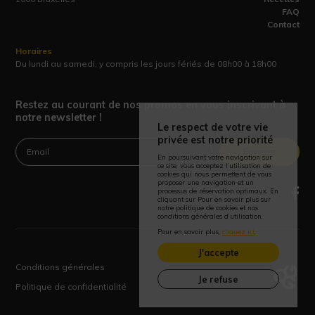
FAQ
Contact
Horaires
Du lundi au samedi, y compris les jours fériés de 08h00 à 18h00
Restez au courant de nos promos en vous inscrivant à
notre newsletter !
Le respect de votre vie
privée est notre priorité
Envoyer
En poursuivant votre navigation sur
ce site, vous acceptez l’utilisation de
cookies qui nous permettent de vous
proposer une navigation et un
processus de réservation optimaux. En
cliquant sur Pour en savoir plus sur
notre politique de cookies et nos
conditions générales d’utilisation,
Pour en savoir plus,
cliquez ici
.
J'accepte
Conditions générales
Je refuse
Politique de confidentialité