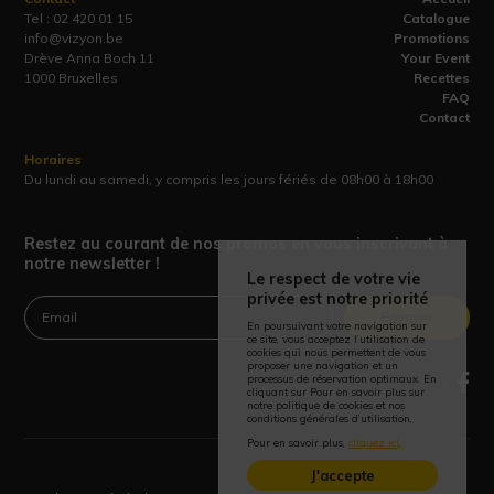
Tel :
02 420 01 15
Catalogue
info@vizyon.be
Promotions
Drève Anna Boch 11
Your Event
1000 Bruxelles
Recettes
FAQ
Contact
Horaires
Du lundi au samedi, y compris les jours fériés de 08h00 à 18h00
Restez au courant de nos promos en vous inscrivant à
notre newsletter !
Le respect de votre vie
privée est notre priorité
Envoyer
En poursuivant votre navigation sur
ce site, vous acceptez l’utilisation de
cookies qui nous permettent de vous
proposer une navigation et un
processus de réservation optimaux. En
cliquant sur Pour en savoir plus sur
notre politique de cookies et nos
conditions générales d’utilisation,
Pour en savoir plus,
cliquez ici
.
J'accepte