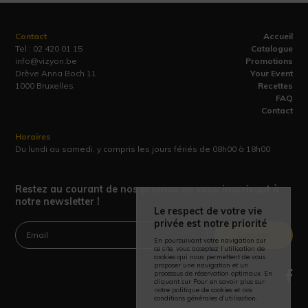
Contact
Accueil
Tel :
02 420 01 15
Catalogue
info@vizyon.be
Promotions
Drève Anna Boch 11
Your Event
1000 Bruxelles
Recettes
FAQ
Contact
Horaires
Du lundi au samedi, y compris les jours fériés de 08h00 à 18h00
Restez au courant de nos promos en vous inscrivant à
notre newsletter !
Le respect de votre vie
privée est notre priorité
Envoyer
En poursuivant votre navigation sur
ce site, vous acceptez l’utilisation de
cookies qui nous permettent de vous
proposer une navigation et un
processus de réservation optimaux. En
cliquant sur Pour en savoir plus sur
notre politique de cookies et nos
conditions générales d’utilisation,