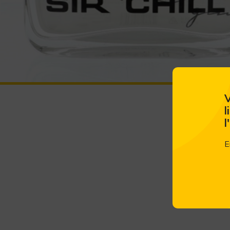
V
l
l
E