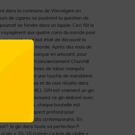
vent dans la commune de Wevelgem en
urs de cigares se posèrent la question de
urrait se fondre dans un liquide. Ceci fût le
is voyagèrent aux quatre coins du monde pour
 qui soient. Leur but était de découvrir la
autres saveurs du monde. Après des mois de
 idéale fut enfin conçue en unissant, pour
. Le SIR CHILL GIN (anciennement Churchill
exceptionnel aux arômes de tabac marqués
alement distinguer une touche de mandarine
’épices, de plantes et de noix résulte dans
s égalée. SIR CHILL GIN est vraiment un gin
s. Découvrez et savourez ce gin élaboré avec
upérieure. De plus, chaque bouteille est
 la qualité. Un respect profond pour
 accord avec nos goûts contemporains. En
t?: le gin dans toute sa perfection?!
n + 10-15 cl tonic Le bois de cèdre +