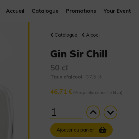
Accueil
Catalogue
Promotions
Your Event
Catalogue
Alcool
Gin Sir Chill
50 cl
Taux d'alcool :
37.5 %
46.71 €
(Prix public conseillé htva)
Ajouter au panier