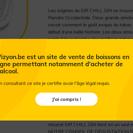
Les origines du SIR CHILL GIN se trou
Flandre Occidentale. Deux grands amate
savoir comment le goût exquis du tabac po
début d’une belle histoire. Les deux am
partir à la recherche des meilleurs tabacs
combinaison idéale entre le tabac et d’
dégustations et d’essais, la combinaison
izyon.be est un site de vente de boissons en
ainsi dire, toutes les saveurs du monde
igne permettant notamment d'acheter de
Gin) était né?! Le résultat est un gin 
'alcool.
avec un soupçon de vanille. On peut ég
et d’amande. La combinaison de fruits, d
n consultant ce site je certifie avoir l'âge légal requis.
une explosion de goûts complexes jamai
exquis qui ravira vos papilles gustative
J'ai compris !
le plus grand soin garant d’une qualité s
remplie à la main afin d’en garantir toute
l’artisanat qui fait de ce gin le parfait
résumé SIR CHILL GIN tient en un seul mo
NOTRE CONSEIL DE DÉGUSTATION 5 cl gi