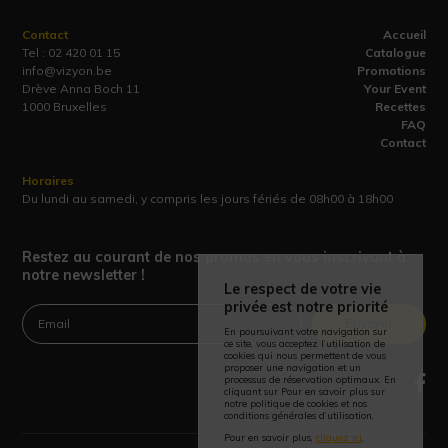
Contact
Accueil
Tel :
02 420 01 15
Catalogue
info@vizyon.be
Promotions
Drève Anna Boch 11
Your Event
1000 Bruxelles
Recettes
FAQ
Contact
Horaires
Du lundi au samedi, y compris les jours fériés de 08h00 à 18h00
Restez au courant de nos promos en vous inscrivant à
notre newsletter !
Le respect de votre vie
privée est notre priorité
Envoyer
En poursuivant votre navigation sur
ce site, vous acceptez l’utilisation de
cookies qui nous permettent de vous
proposer une navigation et un
processus de réservation optimaux. En
cliquant sur Pour en savoir plus sur
notre politique de cookies et nos
conditions générales d’utilisation,
Pour en savoir plus,
cliquez ici
.