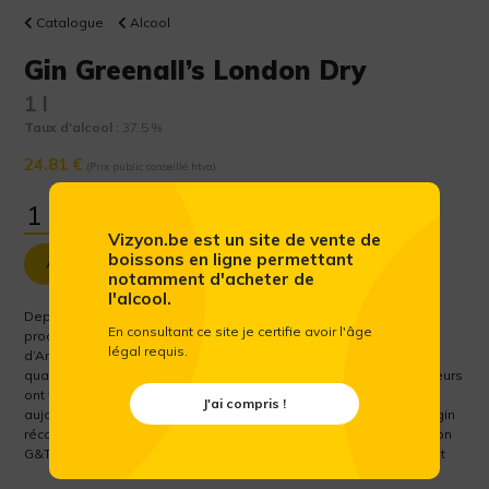
Catalogue
Alcool
Gin Greenall’s London Dry
1 l
Taux d'alcool :
37.5 %
24.81 €
(Prix public conseillé htva)
Vizyon.be est un site de vente de
boissons en ligne permettant
Ajouter au panier
notamment d'acheter de
l'alcool.
Depuis plus de 250 ans, le Greenall’s Original London Dry Gin est
En consultant ce site je certifie avoir l'âge
produit à la main par les plus anciens distillateurs de gin
légal requis.
d’Angleterre depuis 1761. En fait, c’est le premier gin de haute
qualité créé en Angleterre. Sept générations de maîtres distillateurs
ont transmis la recette de Greenall’s, qui reste inchangée
J'ai compris !
aujourd’hui. Un mélange de huit plantes s’associe pour créer ce gin
récompensé par un prix d’or, le cœur du gin tonic classique. Un bon
G&T n’est peut-être pas tout, mais ce n’est pas un mauvais début