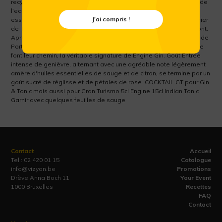
recycle à l’infini (matériau durable) Couleur Transparente comme de
l'eau. Très légère nuance bleu-violet due à la présence d'huile
J'ai compris !
essentielle de genévrier. Arôme Senteurs prononcées de genévrier
de Toscane, mêlées à une note florale initiale de roses du Piémont.
Après l'entrée sucrée, la note balsamique de sauge de la feuille de
Portofino et le zeste de citron rafraîchissant de la côte amalfitaine
font leur chemin, la véritable signature de Engine Gin. Goût Entrée
intense de genièvre, alternant avec une agréable note légèrement
amère d'huiles essentielles de sauge et de citron, se termine par un
goût sucré de réglisse et de pétales de rose. COCKTAIL GT pour Gin
& Tonic mais aussi pour Gran Turismo 5cl Engine 15cl Indian Tonic
Garnir avec quelques feuilles de sauge
Contact
Accueil
Tel :
02 420 01 15
Catalogue
info@vizyon.be
Promotions
Drève Anna Boch 11
Your Event
1000 Bruxelles
Recettes
FAQ
Contact