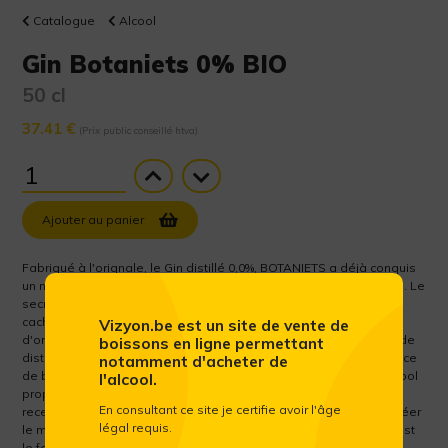
Catalogue
Alcool
Gin Botaniets 0% BIO
50 cl
37.41 €
(Prix public conseillé htva)
Ajouter au panier
Fabriqué à l'orignale, le Gin distillé 0,0%, BOTANIETS a déjà conquis
un nombre croissant de restaurateurs gastronomiques et étoilés. Le
secret est Niets. Alors que Botaniets Gin est basé sur un recette
cachée de 1887, le vrai secret est de combiner des ingrédients
Vizyon.be est un site de vente de
d'origine naturelle de la plus haute qualité avec des techniques de
boissons en ligne permettant
distillation expertes, pour produire un produit sans égal Expérience
notamment d'acheter de
de boisson alcoolisée à 0,0%. Déçu par les alternatives sans alcool
l'alcool.
proposées sur le marché, Alexandre Hauben s'est inspiré des
En consultant ce site je certifie avoir l'âge
recettes et des méthodes de distillation de ses ancêtres pour créer
légal requis.
le meilleur gin sans alcool qui soit. La particularité du Botaniets est
le fait qu'il est issu d'une triple distillation. Cette technique