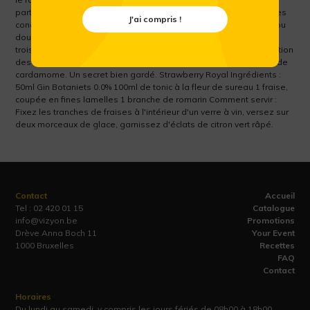
particulière a été utilisée jusqu'à la fin du XIXe siècle, alors que les
J'ai compris !
concurrents recouraient le plus souvent à une distillation simple ou
double. Si la seconde sert à éliminer l'alcool de la boisson, la
troisième, à froid et qui dure cinq jours, va puiser dans la macération
des arômes un goût supplémentaire de genièvre, de romarin et de
cardamome. Un secret bien gardé. Strawberry Royal Ingrédients :
50ml Gin Botaniets 0.0% 100ml de tonic à la fleur de sureau 1 fraise,
coupée en fines lamelles 1 branche de romarin Comment servir :
Fixez les tranches de fraises à l'intérieur d'un verre à vin, versez sur
deux morceaux de glace, garnissez d'éclats de citron vert râpé.
Contact
Accueil
Tel :
02 420 01 15
Catalogue
info@vizyon.be
Promotions
Drève Anna Boch 11
Your Event
1000 Bruxelles
Recettes
FAQ
Contact
Horaires
Du lundi au samedi, y compris les jours fériés de 08h00 à 18h00