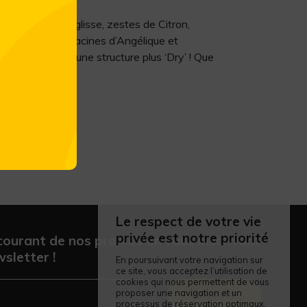
de Genièvre, Réglisse, zestes de Citron,
 racines d’Iris, racines d’Angélique et
résente avec une structure plus ‘Dry’ ! Que
Le respect de votre vie
privée est notre priorité
courant de nos promos en vous inscrivant
sletter !
En poursuivant votre navigation sur
ce site, vous acceptez l’utilisation de
cookies qui nous permettent de vous
proposer une navigation et un
Envoyer
processus de réservation optimaux.