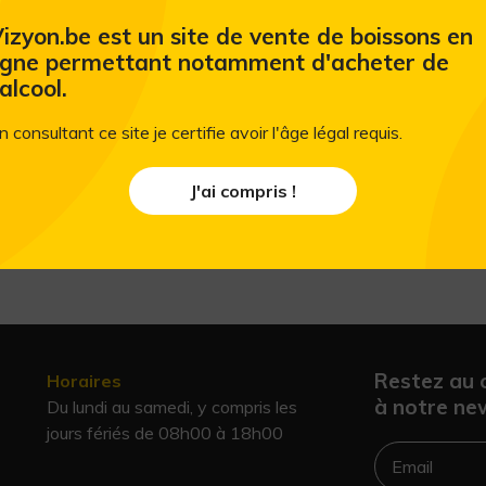
izyon.be est un site de vente de boissons en
Recette originale avec 8 plantes: Baies 
igne permettant notamment d'acheter de
écorces de Cassier, graines de Coriandre,
'alcool.
Amandes. De ce fait Bombay Dry gin se p
le bombay Saphir.
n consultant ce site je certifie avoir l'âge légal requis.
J'ai compris !
Restez au 
Horaires
à notre new
Du lundi au samedi, y compris les
jours fériés de 08h00 à 18h00