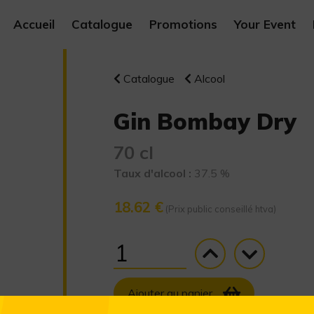
Accueil
Catalogue
Promotions
Your Event
Catalogue
Alcool
Gin Bombay Dry
70 cl
Taux d'alcool :
37.5 %
18.62 €
(Prix public conseillé htva)
Ajouter au panier