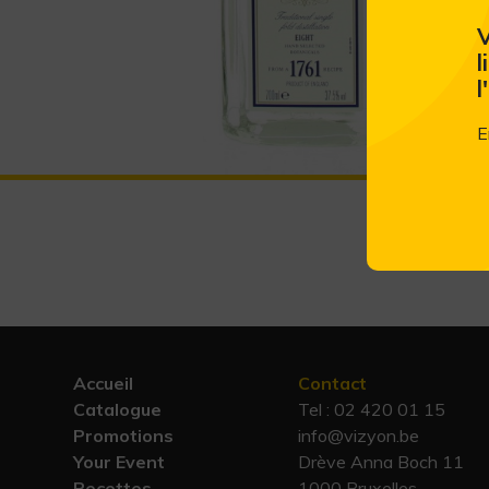
V
l
l
E
Accueil
Contact
Catalogue
Tel :
02 420 01 15
Promotions
info@vizyon.be
Your Event
Drève Anna Boch 11
Recettes
1000 Bruxelles