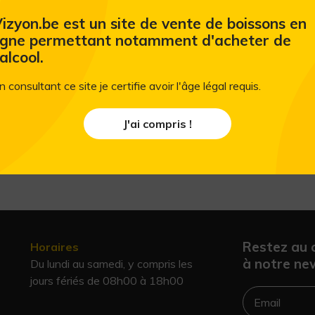
izyon.be est un site de vente de boissons en
igne permettant notamment d'acheter de
'alcool.
n consultant ce site je certifie avoir l'âge légal requis.
J'ai compris !
Restez au 
Horaires
à notre new
Du lundi au samedi, y compris les
jours fériés de 08h00 à 18h00