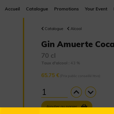
Accueil
Catalogue
Promotions
Your Event
Catalogue
Alcool
Gin Amuerte Coca
70 cl
Taux d'alcool :
43 %
65.75 €
(Prix public conseillé htva)
Ajouter au panier