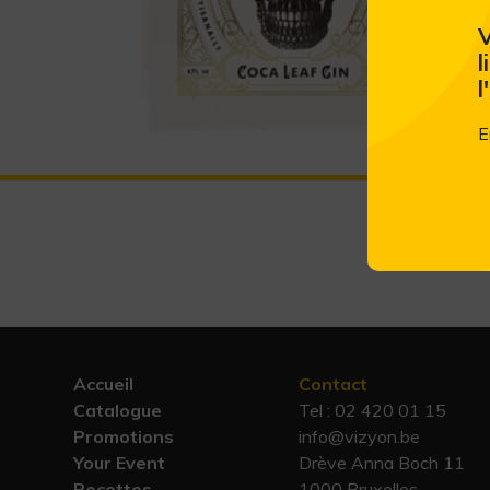
V
l
l
E
Accueil
Contact
Catalogue
Tel :
02 420 01 15
Promotions
info@vizyon.be
Your Event
Drève Anna Boch 11
Recettes
1000 Bruxelles