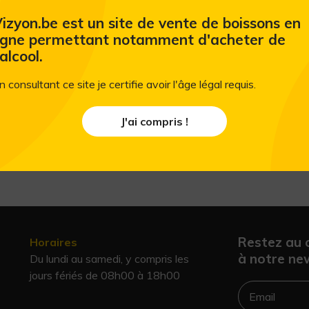
izyon.be est un site de vente de boissons en
Laissez-vous ravir par cette ultime combi
igne permettant notamment d'acheter de
genièvre Filliers est une nouvelle façon 
'alcool.
n consultant ce site je certifie avoir l'âge légal requis.
J'ai compris !
Restez au 
Horaires
à notre new
Du lundi au samedi, y compris les
jours fériés de 08h00 à 18h00