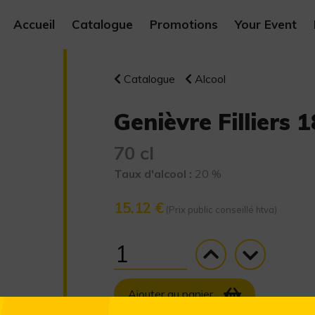
Accueil
Catalogue
Promotions
Your Event
Catalogue
Alcool
Genièvre Filliers 1
70 cl
Taux d'alcool :
20 %
15.12 €
(Prix public conseillé htva)
Ajouter au panier