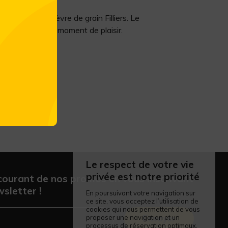
naison de genièvre de grain Filliers. Le
de s accorder un moment de plaisir.
Le respect de votre vie
privée est notre priorité
courant de nos promos en vous inscrivant
sletter !
En poursuivant votre navigation sur
ce site, vous acceptez l’utilisation de
cookies qui nous permettent de vous
proposer une navigation et un
Envoyer
processus de réservation optimaux.