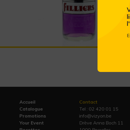
V
l
l
E
Accueil
Contact
Catalogue
Tel :
02 420 01 15
Promotions
info@vizyon.be
Your Event
Drève Anna Boch 11
Recettes
1000 Bruxelles