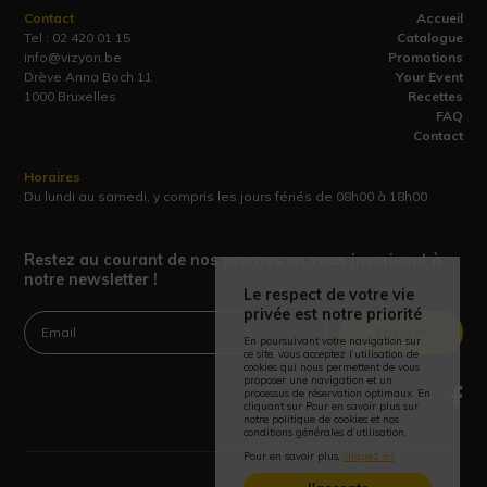
Contact
Accueil
Tel :
02 420 01 15
Catalogue
info@vizyon.be
Promotions
Drève Anna Boch 11
Your Event
1000 Bruxelles
Recettes
FAQ
Contact
Horaires
Du lundi au samedi, y compris les jours fériés de 08h00 à 18h00
Restez au courant de nos promos en vous inscrivant à
notre newsletter !
Le respect de votre vie
privée est notre priorité
Envoyer
En poursuivant votre navigation sur
ce site, vous acceptez l’utilisation de
cookies qui nous permettent de vous
proposer une navigation et un
processus de réservation optimaux. En
cliquant sur Pour en savoir plus sur
notre politique de cookies et nos
conditions générales d’utilisation,
Pour en savoir plus,
cliquez ici
.