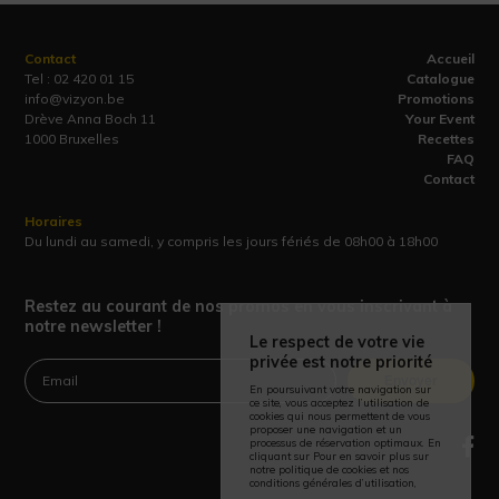
Contact
Accueil
Tel :
02 420 01 15
Catalogue
info@vizyon.be
Promotions
Drève Anna Boch 11
Your Event
1000 Bruxelles
Recettes
FAQ
Contact
Horaires
Du lundi au samedi, y compris les jours fériés de 08h00 à 18h00
Restez au courant de nos promos en vous inscrivant à
notre newsletter !
Le respect de votre vie
privée est notre priorité
Envoyer
En poursuivant votre navigation sur
ce site, vous acceptez l’utilisation de
cookies qui nous permettent de vous
proposer une navigation et un
processus de réservation optimaux. En
cliquant sur Pour en savoir plus sur
notre politique de cookies et nos
conditions générales d’utilisation,