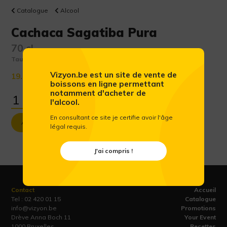
Catalogue
Alcool
Cachaca Sagatiba Pura
70 cl
Taux d'alcool :
38 %
Vizyon.be est un site de vente de
19.93 €
(Prix public conseillé htva)
boissons en ligne permettant
notamment d'acheter de
l'alcool.
En consultant ce site je certifie avoir l'âge
Ajouter au panier
légal requis.
J'ai compris !
Contact
Accueil
Tel :
02 420 01 15
Catalogue
info@vizyon.be
Promotions
Drève Anna Boch 11
Your Event
1000 Bruxelles
Recettes