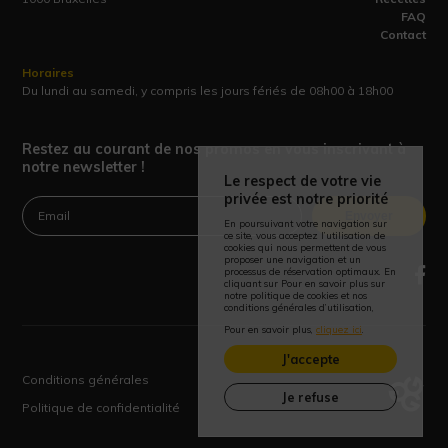
FAQ
Contact
Horaires
Du lundi au samedi, y compris les jours fériés de 08h00 à 18h00
Restez au courant de nos promos en vous inscrivant à
notre newsletter !
Le respect de votre vie
privée est notre priorité
Envoyer
En poursuivant votre navigation sur
ce site, vous acceptez l’utilisation de
cookies qui nous permettent de vous
proposer une navigation et un
processus de réservation optimaux. En
cliquant sur Pour en savoir plus sur
notre politique de cookies et nos
conditions générales d’utilisation,
Pour en savoir plus,
cliquez ici
.
J'accepte
Conditions générales
Je refuse
Politique de confidentialité