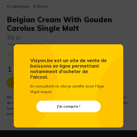
Catalogue
Alcool
Belgian Cream With Gouden
Carolus Single Malt
70 cl
Taux d'alcool :
17 %
23.25 €
(Prix public conseillé htva)
Vizyon.be est un site de vente de
boissons en ligne permettant
notamment d'acheter de
l'alcool.
Ajouter au panier
En consultant ce site je certifie avoir l'âge
légal requis.
BELGIAN CREAM INTRODUCTION La Belgian Cream est une liqueur
de crème préparée avec le whisky Gouden Carolus Single Malt. Les
J'ai compris !
touches de vanille et de bois de chêne sont délicieusement
enrichies par la crème entière.