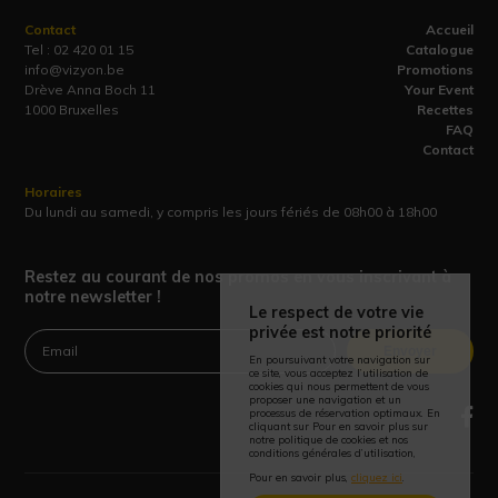
Contact
Accueil
Tel :
02 420 01 15
Catalogue
info@vizyon.be
Promotions
Drève Anna Boch 11
Your Event
1000 Bruxelles
Recettes
FAQ
Contact
Horaires
Du lundi au samedi, y compris les jours fériés de 08h00 à 18h00
Restez au courant de nos promos en vous inscrivant à
notre newsletter !
Le respect de votre vie
privée est notre priorité
Envoyer
En poursuivant votre navigation sur
ce site, vous acceptez l’utilisation de
cookies qui nous permettent de vous
proposer une navigation et un
processus de réservation optimaux. En
cliquant sur Pour en savoir plus sur
notre politique de cookies et nos
conditions générales d’utilisation,
Pour en savoir plus,
cliquez ici
.