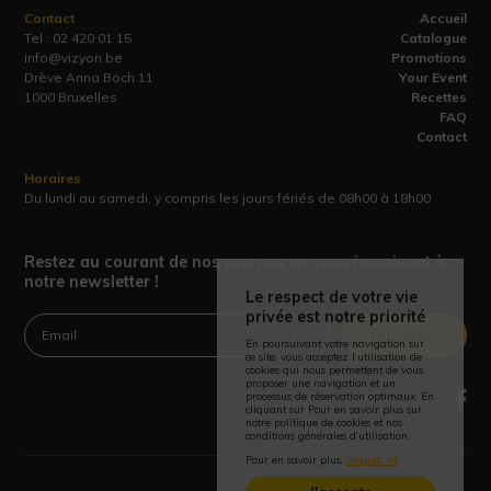
Contact
Accueil
Tel :
02 420 01 15
Catalogue
info@vizyon.be
Promotions
Drève Anna Boch 11
Your Event
1000 Bruxelles
Recettes
FAQ
Contact
Horaires
Du lundi au samedi, y compris les jours fériés de 08h00 à 18h00
Restez au courant de nos promos en vous inscrivant à
notre newsletter !
Le respect de votre vie
privée est notre priorité
Envoyer
En poursuivant votre navigation sur
ce site, vous acceptez l’utilisation de
cookies qui nous permettent de vous
proposer une navigation et un
processus de réservation optimaux. En
cliquant sur Pour en savoir plus sur
notre politique de cookies et nos
conditions générales d’utilisation,
Pour en savoir plus,
cliquez ici
.