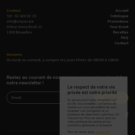
Contact
Accueil
Tel :
02 420 01 15
Catalogue
info@vizyon.be
Promotions
Drève Anna Boch 11
Your Event
1000 Bruxelles
Recettes
FAQ
Contact
Horaires
Du lundi au samedi, y compris les jours fériés de 08h00 à 18h00
Restez au courant de nos promos en vous inscrivant à
notre newsletter !
Le respect de votre vie
privée est notre priorité
Envoyer
En poursuivant votre navigation sur
ce site, vous acceptez l’utilisation de
cookies qui nous permettent de vous
proposer une navigation et un
processus de réservation optimaux. En
cliquant sur Pour en savoir plus sur
notre politique de cookies et nos
conditions générales d’utilisation,
Pour en savoir plus,
cliquez ici
.