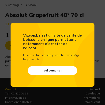
Catalogue
Alcool
Absolut Grapefruit 40° 70 cl
21.05 €
(Prix public conseillé htva)
Vizyon.be est un site de vente de
boissons en ligne permettant
notamment d'acheter de
Ajouter au panier
l'alcool.
En consultant ce site je certifie avoir l'âge
Absolut Grapefruit est notre vodka Absolut aromatisée au
légal requis.
pamplemousse. Avec son goût sucré équilibré et fruité, nous savons
qu'elle est destinée à devenir l'un de vos favoris Absolut.
J'ai compris !
Contact
Accueil
Tel :
02 420 01 15
Catalogue
info@vizyon.be
Promotions
Drève Anna Boch 11
Your Event