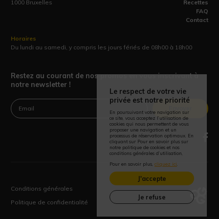
1000 Bruxelles
Recettes
FAQ
Contact
Horaires
Du lundi au samedi, y compris les jours fériés de 08h00 à 18h00
Restez au courant de nos promos en vous inscrivant à
notre newsletter !
Le respect de votre vie
privée est notre priorité
Envoyer
En poursuivant votre navigation sur
ce site, vous acceptez l’utilisation de
cookies qui nous permettent de vous
proposer une navigation et un
processus de réservation optimaux. En
cliquant sur Pour en savoir plus sur
notre politique de cookies et nos
conditions générales d’utilisation,
Pour en savoir plus,
cliquez ici
.
J'accepte
Conditions générales
Je refuse
Politique de confidentialité